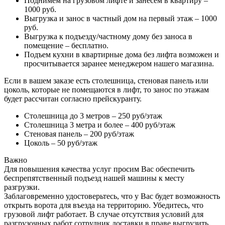
Поднимем на грузовом лифте и занесем в квартиру –
1000 руб.
Выгрузка и занос в частный дом на первый этаж – 1000
руб.
Выгрузка к подъезду/частному дому без заноса в
помещение – бесплатно.
Подъем кухни в квартирные дома без лифта возможен и
просчитывается заранее менеджером нашего магазина.
Если в вашем заказе есть столешница, стеновая панель или
цоколь, которые не помещаются в лифт, то занос по этажам
будет рассчитан согласно прейскуранту.
Столешница до 3 метров – 250 руб/этаж
Столешница 3 метра и более – 400 руб/этаж
Стеновая панель – 200 руб/этаж
Цоколь – 50 руб/этаж
Важно
Для повышения качества услуг просим Вас обеспечить
беспрепятственный подъезд нашей машины к месту
разгрузки.
Заблаговременно удостоверьтесь, что у Вас будет возможность
открыть ворота для въезда на территорию. Убедитесь, что
грузовой лифт работает. В случае отсутствия условий для
разгрузочных работ сотрудник доставки в праве выгрузить