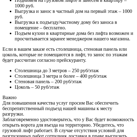
Поднимем на грузовом лифте и занесем в квартиру –
1000 руб.
Выгрузка и занос в частный дом на первый этаж – 1000
руб.
Выгрузка к подъезду/частному дому без заноса в
помещение – бесплатно.
Подъем кухни в квартирные дома без лифта возможен и
просчитывается заранее менеджером нашего магазина.
Если в вашем заказе есть столешница, стеновая панель или
цоколь, которые не помещаются в лифт, то занос по этажам
будет рассчитан согласно прейскуранту.
Столешница до 3 метров – 250 руб/этаж
Столешница 3 метра и более – 400 руб/этаж
Стеновая панель – 200 руб/этаж
Цоколь – 50 руб/этаж
Важно
Для повышения качества услуг просим Вас обеспечить
беспрепятственный подъезд нашей машины к месту
разгрузки.
Заблаговременно удостоверьтесь, что у Вас будет возможность
открыть ворота для въезда на территорию. Убедитесь, что
грузовой лифт работает. В случае отсутствия условий для
разгрузочных работ сотрудник доставки в праве выгрузить