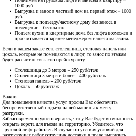
Поднимем на грузовом лифте и занесем в квартиру –
1000 руб.
Выгрузка и занос в частный дом на первый этаж – 1000
руб.
Выгрузка к подъезду/частному дому без заноса в
помещение – бесплатно.
Подъем кухни в квартирные дома без лифта возможен и
просчитывается заранее менеджером нашего магазина.
Если в вашем заказе есть столешница, стеновая панель или
цоколь, которые не помещаются в лифт, то занос по этажам
будет рассчитан согласно прейскуранту.
Столешница до 3 метров – 250 руб/этаж
Столешница 3 метра и более – 400 руб/этаж
Стеновая панель – 200 руб/этаж
Цоколь – 50 руб/этаж
Важно
Для повышения качества услуг просим Вас обеспечить
беспрепятственный подъезд нашей машины к месту
разгрузки.
Заблаговременно удостоверьтесь, что у Вас будет возможность
открыть ворота для въезда на территорию. Убедитесь, что
грузовой лифт работает. В случае отсутствия условий для
разгрузочных работ сотрудник доставки в праве выгрузить