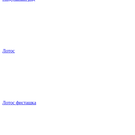
Лотос
Лотос фисташка