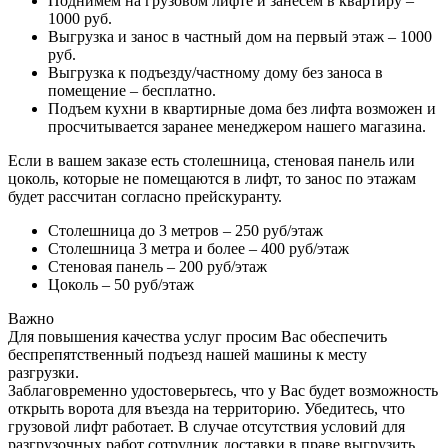
Поднимем на грузовом лифте и занесем в квартиру –
1000 руб.
Выгрузка и занос в частный дом на первый этаж – 1000
руб.
Выгрузка к подъезду/частному дому без заноса в
помещение – бесплатно.
Подъем кухни в квартирные дома без лифта возможен и
просчитывается заранее менеджером нашего магазина.
Если в вашем заказе есть столешница, стеновая панель или
цоколь, которые не помещаются в лифт, то занос по этажам
будет рассчитан согласно прейскуранту.
Столешница до 3 метров – 250 руб/этаж
Столешница 3 метра и более – 400 руб/этаж
Стеновая панель – 200 руб/этаж
Цоколь – 50 руб/этаж
Важно
Для повышения качества услуг просим Вас обеспечить
беспрепятственный подъезд нашей машины к месту
разгрузки.
Заблаговременно удостоверьтесь, что у Вас будет возможность
открыть ворота для въезда на территорию. Убедитесь, что
грузовой лифт работает. В случае отсутствия условий для
разгрузочных работ сотрудник доставки в праве выгрузить