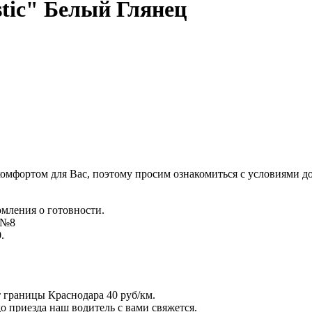
tic" Белый Глянец
комфортом для Вас, поэтому просим ознакомиться с условиями д
омления о готовности.
д №8
.
т границы Краснодара 40 руб/км.
 до приезда наш водитель с вами свяжется.