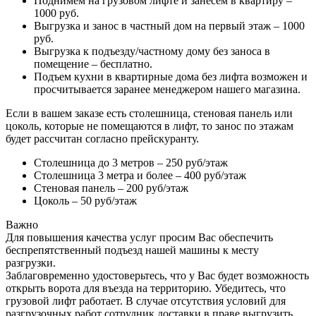
Поднимем на грузовом лифте и занесем в квартиру –
1000 руб.
Выгрузка и занос в частный дом на первый этаж – 1000
руб.
Выгрузка к подъезду/частному дому без заноса в
помещение – бесплатно.
Подъем кухни в квартирные дома без лифта возможен и
просчитывается заранее менеджером нашего магазина.
Если в вашем заказе есть столешница, стеновая панель или
цоколь, которые не помещаются в лифт, то занос по этажам
будет рассчитан согласно прейскуранту.
Столешница до 3 метров – 250 руб/этаж
Столешница 3 метра и более – 400 руб/этаж
Стеновая панель – 200 руб/этаж
Цоколь – 50 руб/этаж
Важно
Для повышения качества услуг просим Вас обеспечить
беспрепятственный подъезд нашей машины к месту
разгрузки.
Заблаговременно удостоверьтесь, что у Вас будет возможность
открыть ворота для въезда на территорию. Убедитесь, что
грузовой лифт работает. В случае отсутствия условий для
разгрузочных работ сотрудник доставки в праве выгрузить