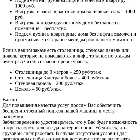
Поднимем на грузовом лифте и занесем в квартиру –
1000 руб.
Выгрузка и занос в частный дом на первый этаж – 1000
руб.
Выгрузка к подъезду/частному дому без заноса в
помещение – бесплатно.
Подъем кухни в квартирные дома без лифта возможен и
просчитывается заранее менеджером нашего магазина.
Если в вашем заказе есть столешница, стеновая панель или
цоколь, которые не помещаются в лифт, то занос по этажам
будет рассчитан согласно прейскуранту.
Столешница до 3 метров – 250 руб/этаж
Столешница 3 метра и более – 400 руб/этаж
Стеновая панель – 200 руб/этаж
Цоколь – 50 руб/этаж
Важно
Для повышения качества услуг просим Вас обеспечить
беспрепятственный подъезд нашей машины к месту
разгрузки.
Заблаговременно удостоверьтесь, что у Вас будет возможность
открыть ворота для въезда на территорию. Убедитесь, что
грузовой лифт работает. В случае отсутствия условий для
разгрузочных работ сотрудник доставки в праве выгрузить