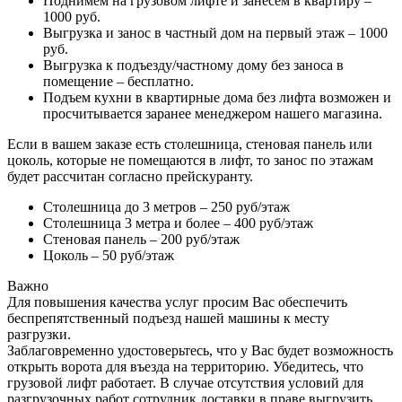
Поднимем на грузовом лифте и занесем в квартиру –
1000 руб.
Выгрузка и занос в частный дом на первый этаж – 1000
руб.
Выгрузка к подъезду/частному дому без заноса в
помещение – бесплатно.
Подъем кухни в квартирные дома без лифта возможен и
просчитывается заранее менеджером нашего магазина.
Если в вашем заказе есть столешница, стеновая панель или
цоколь, которые не помещаются в лифт, то занос по этажам
будет рассчитан согласно прейскуранту.
Столешница до 3 метров – 250 руб/этаж
Столешница 3 метра и более – 400 руб/этаж
Стеновая панель – 200 руб/этаж
Цоколь – 50 руб/этаж
Важно
Для повышения качества услуг просим Вас обеспечить
беспрепятственный подъезд нашей машины к месту
разгрузки.
Заблаговременно удостоверьтесь, что у Вас будет возможность
открыть ворота для въезда на территорию. Убедитесь, что
грузовой лифт работает. В случае отсутствия условий для
разгрузочных работ сотрудник доставки в праве выгрузить