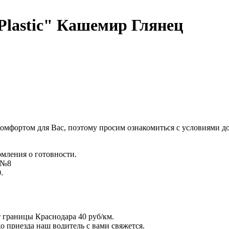
lastic" Кашемир Глянец
комфортом для Вас, поэтому просим ознакомиться с условиями д
омления о готовности.
д №8
.
т границы Краснодара 40 руб/км.
 до приезда наш водитель с вами свяжется.