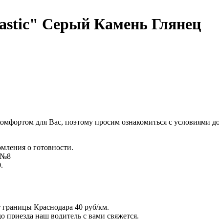
stic" Серый Камень Глянец
комфортом для Вас, поэтому просим ознакомиться с условиями д
омления о готовности.
д №8
.
т границы Краснодара 40 руб/км.
 до приезда наш водитель с вами свяжется.