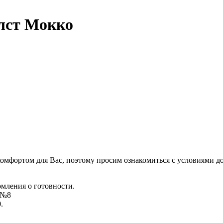
лст Мокко
комфортом для Вас, поэтому просим ознакомиться с условиями д
омления о готовности.
д №8
.