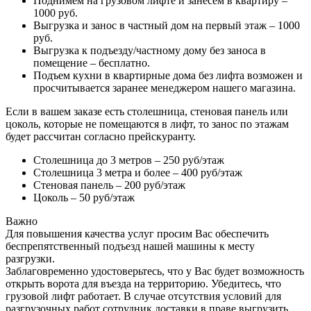
Поднимем на грузовом лифте и занесем в квартиру –
1000 руб.
Выгрузка и занос в частный дом на первый этаж – 1000
руб.
Выгрузка к подъезду/частному дому без заноса в
помещение – бесплатно.
Подъем кухни в квартирные дома без лифта возможен и
просчитывается заранее менеджером нашего магазина.
Если в вашем заказе есть столешница, стеновая панель или
цоколь, которые не помещаются в лифт, то занос по этажам
будет рассчитан согласно прейскуранту.
Столешница до 3 метров – 250 руб/этаж
Столешница 3 метра и более – 400 руб/этаж
Стеновая панель – 200 руб/этаж
Цоколь – 50 руб/этаж
Важно
Для повышения качества услуг просим Вас обеспечить
беспрепятственный подъезд нашей машины к месту
разгрузки.
Заблаговременно удостоверьтесь, что у Вас будет возможность
открыть ворота для въезда на территорию. Убедитесь, что
грузовой лифт работает. В случае отсутствия условий для
разгрузочных работ сотрудник доставки в праве выгрузить