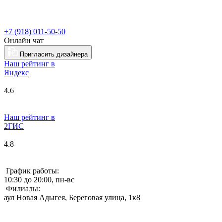
+7 (918) 011-50-50
Онлайн чат
Пригласить дизайнера
Наш рейтинг в
Я
ндекс
4.6
Наш рейтинг в
2ГИС
4.8
График работы:
10:30 до 20:00, пн-вс
Филиалы:
аул Новая Адыгея, Береговая улица, 1к8