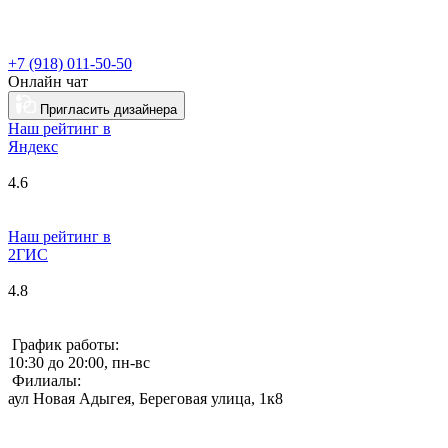
+7 (918) 011-50-50
Онлайн чат
Пригласить дизайнера
Наш рейтинг в
Я
ндекс
4.6
Наш рейтинг в
2ГИС
4.8
График работы:
10:30 до 20:00, пн-вс
Филиалы:
аул Новая Адыгея, Береговая улица, 1к8