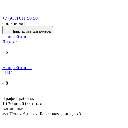
+7 (918) 011-50-50
Онлайн чат
Пригласить дизайнера
Наш рейтинг в
Я
ндекс
4.6
Наш рейтинг в
2ГИС
4.8
График работы:
10:30 до 20:00, пн-вс
Филиалы:
аул Новая Адыгея, Береговая улица, 1к8