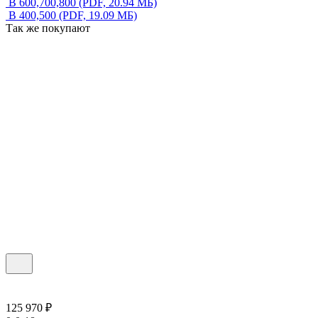
В 600,700,800
(PDF, 20.94 МБ)
В 400,500
(PDF, 19.09 МБ)
Так же покупают
125 970 ₽