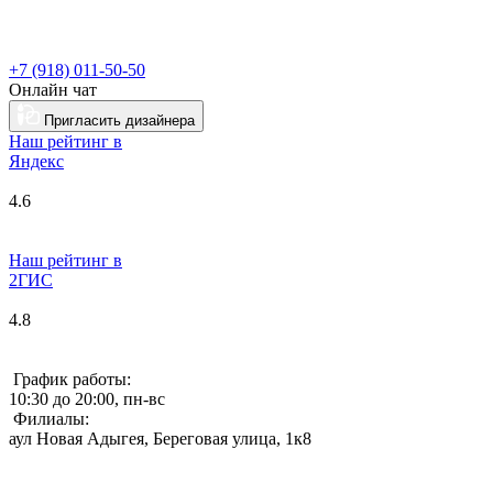
+7 (918) 011-50-50
Онлайн чат
Пригласить дизайнера
Наш рейтинг в
Я
ндекс
4.6
Наш рейтинг в
2ГИС
4.8
График работы:
10:30 до 20:00, пн-вс
Филиалы:
аул Новая Адыгея, Береговая улица, 1к8