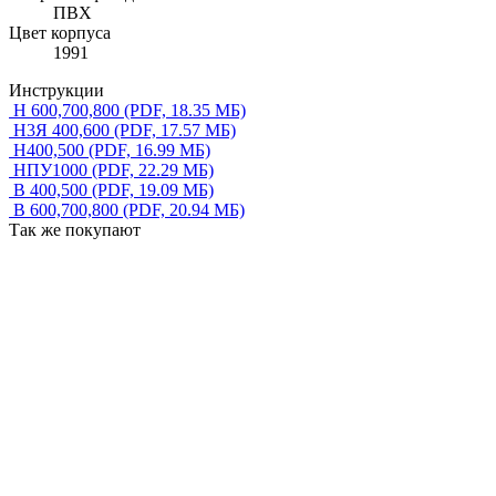
ПВХ
Цвет корпуса
1991
Инструкции
Н 600,700,800
(PDF, 18.35 МБ)
Н3Я 400,600
(PDF, 17.57 МБ)
Н400,500
(PDF, 16.99 МБ)
НПУ1000
(PDF, 22.29 МБ)
В 400,500
(PDF, 19.09 МБ)
В 600,700,800
(PDF, 20.94 МБ)
Так же покупают