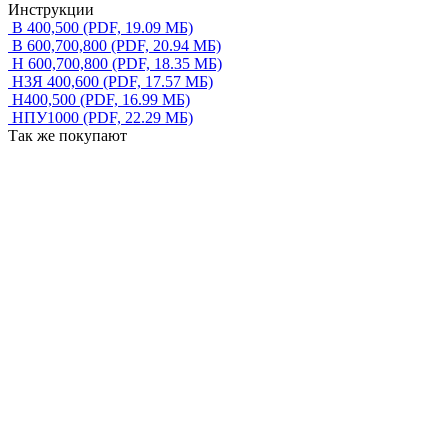
Инструкции
В 400,500
(PDF, 19.09 МБ)
В 600,700,800
(PDF, 20.94 МБ)
Н 600,700,800
(PDF, 18.35 МБ)
Н3Я 400,600
(PDF, 17.57 МБ)
Н400,500
(PDF, 16.99 МБ)
НПУ1000
(PDF, 22.29 МБ)
Так же покупают