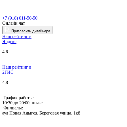
+7 (918) 011-50-50
Онлайн чат
Пригласить дизайнера
Наш рейтинг в
Я
ндекс
4.6
Наш рейтинг в
2ГИС
4.8
График работы:
10:30 до 20:00, пн-вс
Филиалы:
аул Новая Адыгея, Береговая улица, 1к8