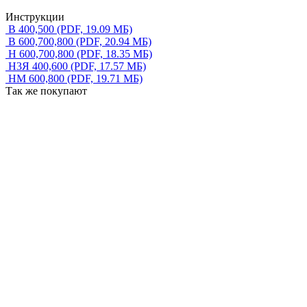
Инструкции
В 400,500
(PDF, 19.09 МБ)
В 600,700,800
(PDF, 20.94 МБ)
Н 600,700,800
(PDF, 18.35 МБ)
Н3Я 400,600
(PDF, 17.57 МБ)
НМ 600,800
(PDF, 19.71 МБ)
Так же покупают