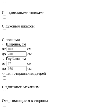
С выдвижными ящиками
С духовым шкафом
С полками
Ширина, см
от
см
до
см
Глубина, см
от
см
до
см
Тип открывания дверей
Выдвижной механизм
Открывающиеся в стороны