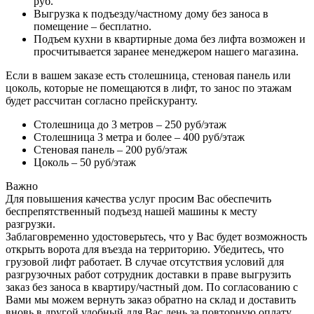
руб.
Выгрузка к подъезду/частному дому без заноса в
помещение – бесплатно.
Подъем кухни в квартирные дома без лифта возможен и
просчитывается заранее менеджером нашего магазина.
Если в вашем заказе есть столешница, стеновая панель или
цоколь, которые не помещаются в лифт, то занос по этажам
будет рассчитан согласно прейскуранту.
Столешница до 3 метров – 250 руб/этаж
Столешница 3 метра и более – 400 руб/этаж
Стеновая панель – 200 руб/этаж
Цоколь – 50 руб/этаж
Важно
Для повышения качества услуг просим Вас обеспечить
беспрепятственный подъезд нашей машины к месту
разгрузки.
Заблаговременно удостоверьтесь, что у Вас будет возможность
открыть ворота для въезда на территорию. Убедитесь, что
грузовой лифт работает. В случае отсутствия условий для
разгрузочных работ сотрудник доставки в праве выгрузить
заказ без заноса в квартиру/частный дом. По согласованию с
Вами мы можем вернуть заказ обратно на склад и доставить
вновь в другой удобный для Вас день за повторную оплату.