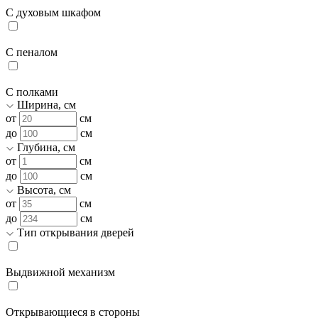
С духовым шкафом
С пеналом
С полками
Ширина, см
от
см
до
см
Глубина, см
от
см
до
см
Высота, см
от
см
до
см
Тип открывания дверей
Выдвижной механизм
Открывающиеся в стороны