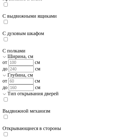
С выдвижными ящиками
С духовым шкафом
С полками
Ширина, см
от
см
до
см
Глубина, см
от
см
до
см
Тип открывания дверей
Выдвижной механизм
Открывающиеся в стороны