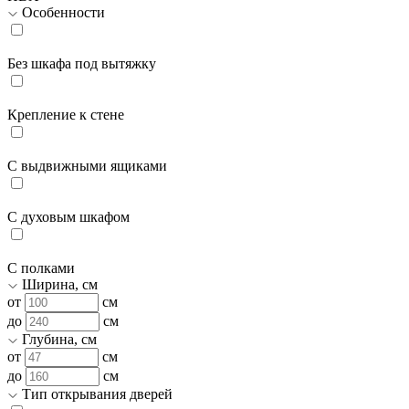
Особенности
Без шкафа под вытяжку
Крепление к стене
С выдвижными ящиками
С духовым шкафом
С полками
Ширина, см
от
см
до
см
Глубина, см
от
см
до
см
Тип открывания дверей